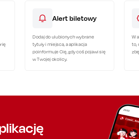
Alert biletowy
Dodaj do ulubionych wybrane
W a
rię
tytuły i miejsca, a aplikacja
to,
poinformuje Cię, gdy coś pojawi się
zbę
w Twojej okolicy.
plikację