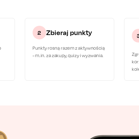
Zbieraj punkty
2
b
Punkty rosną razem z aktywnością
Zg
- m.in. za zakupy, quizy i wyzwania.
kor
kol