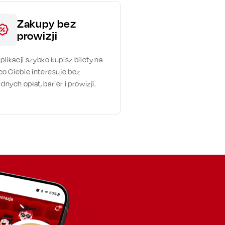
Zakupy bez
prowizji
plikacji szybko kupisz bilety na
 co Ciebie interesuje bez
dnych opłat, barier i prowizji.