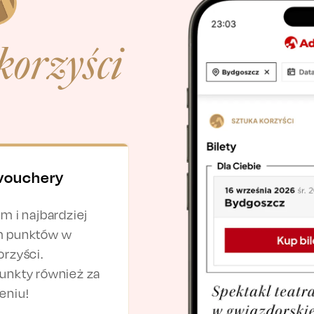
korzyści
 vouchery
m i najbardziej
m punktów w
orzyści.
unkty również za
eniu!