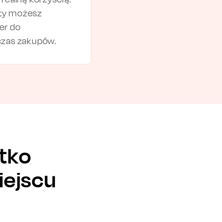
ty możesz
er do
czas zakupów.
tko
iejscu