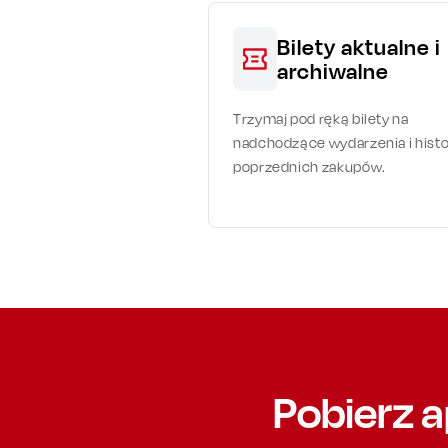
Bilety aktualne i
archiwalne
Trzymaj pod ręką bilety na
nadchodzące wydarzenia i histo
poprzednich zakupów.
Pobierz a