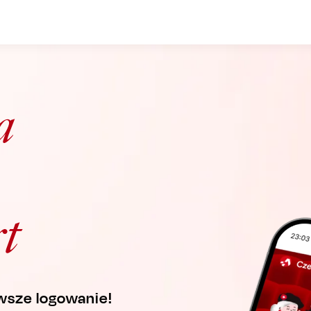
a
t
rwsze logowanie!