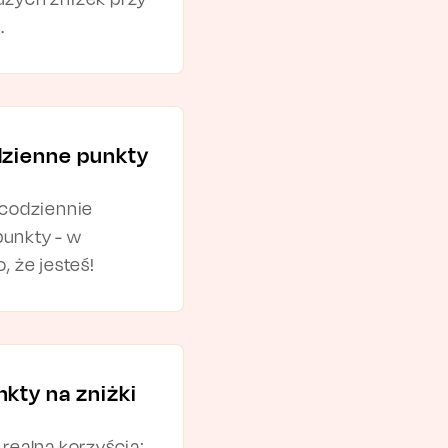
.
dzienne punkty
 codziennie
unkty - w
, że jesteś!
kty na zniżki
realną korzyścią: