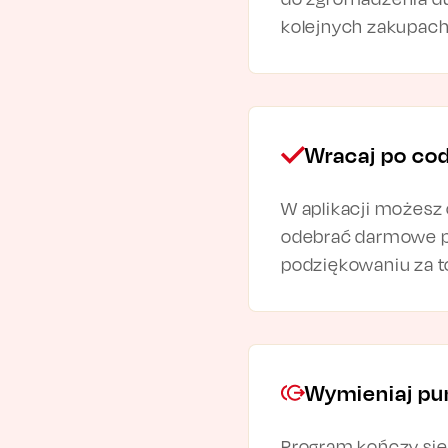
kolejnych zakupach
Wracaj po co
W aplikacji możesz
odebrać darmowe p
podziękowaniu za to
Wymieniaj pun
Program kończy się 