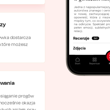
izy
ywka dostarcza
 które możesz
zwania
osiąganie progów
nocześnie okazja
żych zniżek przy