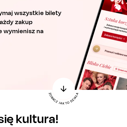
ymaj wszystkie bilety
każdy zakup
re wymienisz na
ię kultura!